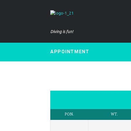
Diving is fun!
APPOINTMENT
PON.
WT.