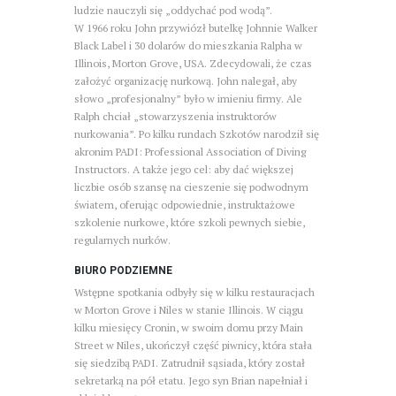
ludzie nauczyli się „oddychać pod wodą”.
W 1966 roku John przywiózł butelkę Johnnie Walker
Black Label i 30 dolarów do mieszkania Ralpha w
Illinois, Morton Grove, USA. Zdecydowali, że czas
założyć organizację nurkową. John nalegał, aby
słowo „profesjonalny” było w imieniu firmy. Ale
Ralph chciał „stowarzyszenia instruktorów
nurkowania”. Po kilku rundach Szkotów narodził się
akronim PADI: Professional Association of Diving
Instructors. A także jego cel: aby dać większej
liczbie osób szansę na cieszenie się podwodnym
światem, oferując odpowiednie, instruktażowe
szkolenie nurkowe, które szkoli pewnych siebie,
regularnych nurków.
BIURO PODZIEMNE
Wstępne spotkania odbyły się w kilku restauracjach
w Morton Grove i Niles w stanie Illinois. W ciągu
kilku miesięcy Cronin, w swoim domu przy Main
Street w Niles, ukończył część piwnicy, która stała
się siedzibą PADI. Zatrudnił sąsiada, który został
sekretarką na pół etatu. Jego syn Brian napełniał i