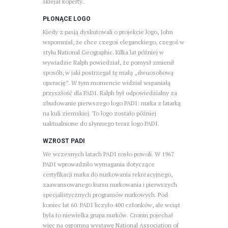
sklejał koperty.
PŁONĄCE LOGO
Kiedy z pasją dyskutowali o projekcie logo, John
wspomniał, że chce czegoś eleganckiego, czegoś w
stylu National Geographic. Kilka lat później w
wywiadzie Ralph powiedział, że pomysł zmienił
sposób, w jaki postrzegał tę małą „dwuosobową
operację”. W tym momencie widział wspaniałą
przyszłość dla PADI. Ralph był odpowiedzialny za
zbudowanie pierwszego logo PADI: nurka z latarką
na kuli ziemskiej. To logo zostało później
uaktualnione do słynnego teraz logo PADI.
WZROST PADI
We wczesnych latach PADI rosło powoli. W 1967
PADI wprowadziło wymagania dotyczące
certyfikacji nurka do nurkowania rekreacyjnego,
zaawansowanego kursu nurkowania i pierwszych
specjalistycznych programów nurkowych. Pod
koniec lat 60. PADI liczyło 400 członków, ale wciąż
była to niewielka grupa nurków. Cronin pojechał
więc na ogromną wystawę National Association of