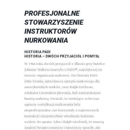
PROFESJONALNE
STOWARZYSZENIE
INSTRUKTORÓW
NURKOWANIA
HISTORIA PADI
HISTORIA – DWÓCH PRZYJACIÓŁ I POMYSŁ
W 1966 roku dwóch przyjaciół z Illinois przy butelce
Johnnie Walkera marzyło o PADI®, największej na
świecie organizacji nurkowej. Oto historia PADI.
John Cronin, sprzedawca sprzętu nurkowego dla
amerykańskich nurków, oraz Ralph Erickson,
edukator i instruktor pływania, byli zaniepokojeni
branżą nurkową. Uważali, że istniejące wówczas
agencje certyfikacji nurkowania były
nieprofesjonalne, nie korzystały z najnowszych
instrukcji i niepotrzebnie utrudniały ludziom
wejście do sportu. John i Ralph wiedzieli, że muszą
znaleźć bezpieczniejszy i łatwiejszy sposób, aby