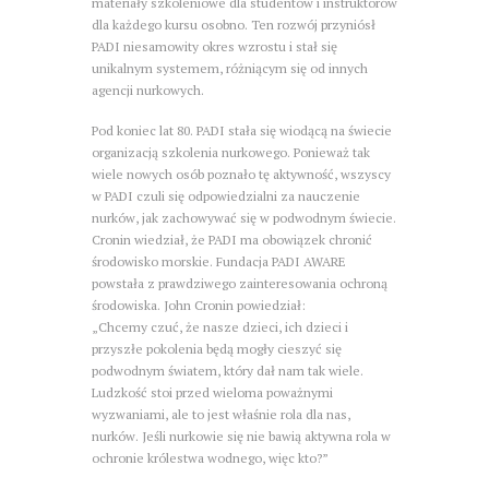
materiały szkoleniowe dla studentów i instruktorów
dla każdego kursu osobno. Ten rozwój przyniósł
PADI niesamowity okres wzrostu i stał się
unikalnym systemem, różniącym się od innych
agencji nurkowych.
Pod koniec lat 80. PADI stała się wiodącą na świecie
organizacją szkolenia nurkowego. Ponieważ tak
wiele nowych osób poznało tę aktywność, wszyscy
w PADI czuli się odpowiedzialni za nauczenie
nurków, jak zachowywać się w podwodnym świecie.
Cronin wiedział, że PADI ma obowiązek chronić
środowisko morskie. Fundacja PADI AWARE
powstała z prawdziwego zainteresowania ochroną
środowiska. John Cronin powiedział:
„Chcemy czuć, że nasze dzieci, ich dzieci i
przyszłe pokolenia będą mogły cieszyć się
podwodnym światem, który dał nam tak wiele.
Ludzkość stoi przed wieloma poważnymi
wyzwaniami, ale to jest właśnie rola dla nas,
nurków. Jeśli nurkowie się nie bawią aktywna rola w
ochronie królestwa wodnego, więc kto?”