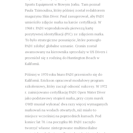
Sports Equipment w Nowym Jorku. Tam poznał
Paula Tzimoulisa, który później został redaktorem
magazynu Skin Diver. Paul zasugerował, aby PADI
umieściło zdjęcie nurka na karcie certyfikacji. W
1968 r. PADI wyprodukowała pierwszą kartę
pozytywnej identyfikacji (PIC) ze zdjęciem nurka.
To było strategiczne posunięcie, które pomogło
PADI zdobyć globalne uznanie. Cronin został
awansowany na kierownika sprzedaży w US Divers i
przeniósł się z rodziną do Huntington Beach w
Kalifornii.
Później w 1970 roku biuro PADI przeniosło się do
Kalifornii. Erickson opracował modułowy program
szkoleniowy, który zaczął odnosić sukcesy. W 1972
r. zainicjowano certyfikację PADI Open Water Diver
jako podstawowy stopień nurka, przy czym nurek
OWD musiał wykonać dwa razy więcej wymaganych
nurkowań na wodach otwartych, niż miało to
miejsce wcześniej na poprzednich kursach. Pod
koniec lat 70. i na początku 80. PADI zaczęło
tworzyć własne zintegrowane multimedialne