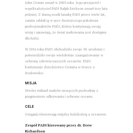
John Cronin zmarł w 2003 roku. Jego przyjaciel i
współzałożyciel PADI Ralph Erickson zmarł trzy lata
później. Z dumą nosili latarkę PADI przez wiele lat,
zanim oddali ją w ręce dzisiejszego pokolenia
profesjonalistów PADI, którzy kontynuują swoją
wizję i sprawiają, że świat nurkowania jest dostępny
dla ludzi.
W 2016 roku PADI obchodziło swoje 50. urodziny i
potwierdziło swoje wieloletnie zaangażowanie w
ochronę zdrowia naszych oceanów. PADI
kontynuuje dziedzictwo Cronina w trosce o
środowisko.
MISJA
Stwórz miliard nurków niosących pochodnię z
pragnieniem odkrywania i ochrony oceanu.
CELE
Osiągnij równowagę między ludzkością a oceanem.
Zespół PADI kierowany przez dr. Drew
Richardson