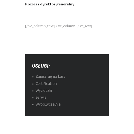
Prezes i dyrektor generalny
[/ vc_column_text][/ vc_column][/ vc_row]
USŁUGI:
Zapisz się na kurs
Certification
Wycieczki
Serwis
Wypożyczalnia