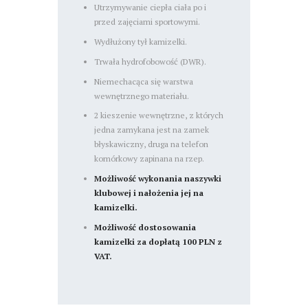
Utrzymywanie ciepła ciała po i
przed zajęciami sportowymi.
Wydłużony tył kamizelki.
Trwała hydrofobowość (DWR).
Niemechacąca się warstwa
wewnętrznego materiału.
2 kieszenie wewnętrzne, z których
jedna zamykana jest na zamek
błyskawiczny, druga na telefon
komórkowy zapinana na rzep.
Możliwość wykonania naszywki
klubowej i nałożenia jej na
kamizelki.
Możliwość dostosowania
kamizelki za dopłatą 100 PLN z
VAT.