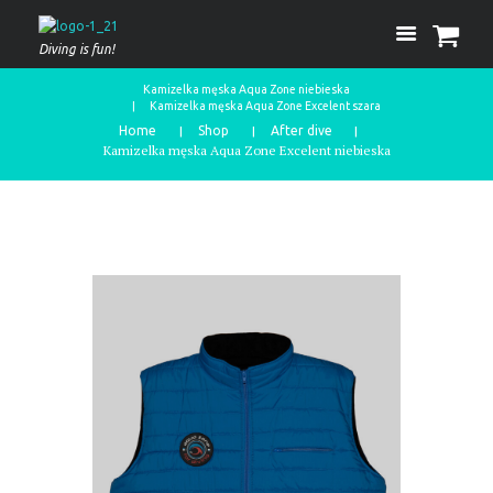
Diving is fun!
Kamizelka męska Aqua Zone niebieska
Kamizelka męska Aqua Zone Excelent szara
Home
Shop
After dive
Kamizelka męska Aqua Zone Excelent niebieska