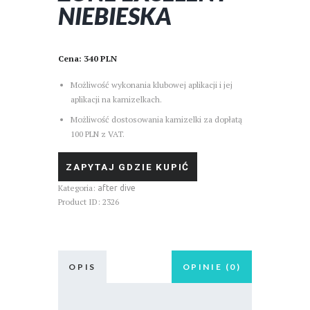
NIEBIESKA
Cena: 340 PLN
Możliwość wykonania klubowej aplikacji i jej
aplikacji na kamizelkach.
Możliwość dostosowania kamizelki za dopłatą
100 PLN z VAT.
ZAPYTAJ GDZIE KUPIĆ
Kategoria:
after dive
Product ID:
2326
OPIS
OPINIE (0)