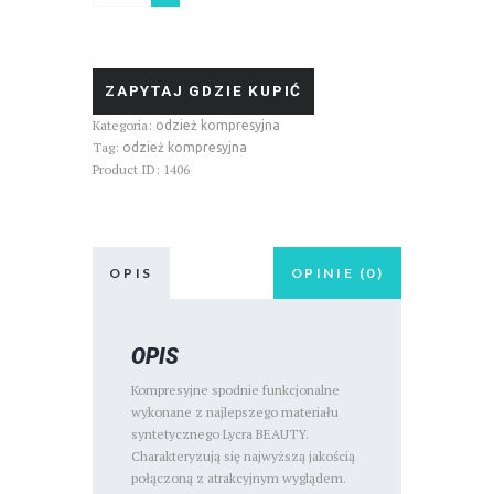
damskie
ZAPYTAJ GDZIE KUPIĆ
Kategoria:
odzież kompresyjna
Tag:
odzież kompresyjna
Product ID:
1406
OPIS
OPINIE (0)
OPIS
Kompresyjne spodnie funkcjonalne
wykonane z najlepszego materiału
syntetycznego Lycra BEAUTY.
Charakteryzują się najwyższą jakością
połączoną z atrakcyjnym wyglądem.