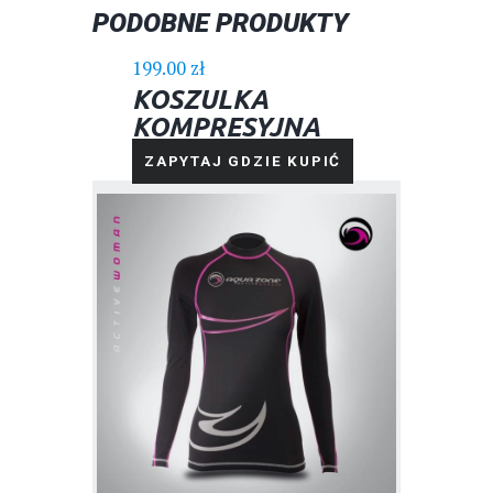
PODOBNE PRODUKTY
199.00
zł
KOSZULKA
KOMPRESYJNA
DAMSKA Z DŁUGIM
ZAPYTAJ GDZIE KUPIĆ
RĘKAWEM