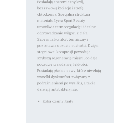
Posiadają anatomiczny krój,
bezszwową izolację i strefę
chłodzenia. Specjalna struktura
materiału Lycra Sport Beauty
umożliwia termoregulację i idealne
odprowadzanie wilgoci z ciała.
Zapewnia komfort termiczny i
pozostawia uczucie suchości. Dzięki
stopniowej kompresji powoduje
szybszą regenerację mięśni, co daje
poczucie prawdziwej lekkości.
Posiadają płaskie szwy, które niwelują
wszelki dyskomfort związany z
podrażnieniami po wysiłku, a także
działają antybakteryjnie.
Kolor czarny, biały