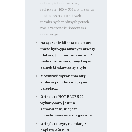
doboru grubości warstwy
izolacyjnej 100 – 500 a tym samym
dostosowanie do potrzeb
termicznych w różnych porach
roku i złożoności środowiska
nurkowego.
Na życzenie klienta ocieplacz
może być wyposażony w otwory
ułatwiające montaż zaworu P-
vavle oraz w wersji męskiej w
zamek błyskawiczny z tyłu.
Możliwość wykonania łaty
klubowej i nałożenia jej na
ocieplacz.
Ocieplacz HOT BLUE 500
wykonywany jest na
zamówienie, nie jest
przechowywany w magazynie.
Ocieplacz szyty na miarę z
dopłatą 250 PLN