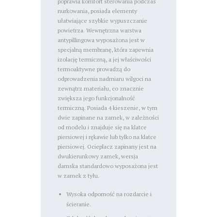
poprawia komfort sterowania podczas
nurkowania, posiada elementy
ułatwiające szybkie wypuszczanie
powietrza. Wewnętrzna warstwa
antypillingowa wyposażona jest w
specjalną membranę, która zapewnia
izolację termiczną, a jej właściwości
termoaktywne prowadzą do
odprowadzenia nadmiaru wilgoci na
zewnątrz materiału, co znacznie
zwiększa jego funkcjonalność
termiczną. Posiada 4 kieszenie, w tym
dwie zapinane na zamek, w zależności
od modelu i znajduje się na klatce
piersiowej i rękawie lub tylko na klatce
piersiowej. Ocieplacz zapinany jest na
dwukierunkowy zamek, wersja
damska standardowo wyposażona jest
w zamek z tyłu.
Wysoka odporność na rozdarcie i
ścieranie.