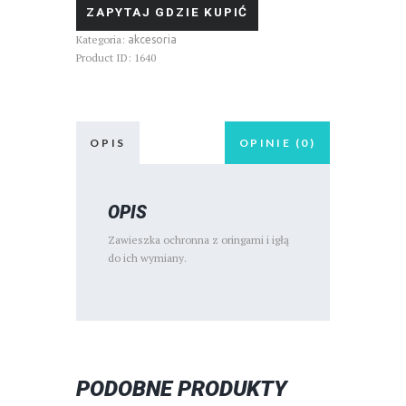
ZAPYTAJ GDZIE KUPIĆ
Kategoria:
akcesoria
Product ID:
1640
OPIS
OPINIE (0)
OPIS
Zawieszka ochronna z oringami i igłą
do ich wymiany.
PODOBNE PRODUKTY