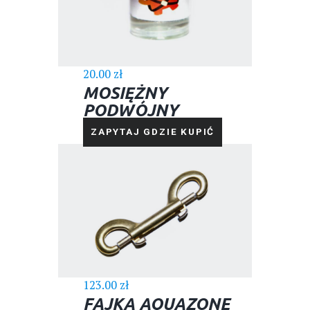
20.00
zł
MOSIĘŻNY
PODWÓJNY
KARABIŃCZYK
ZAPYTAJ GDZIE KUPIĆ
123.00
zł
FAJKA AQUAZONE