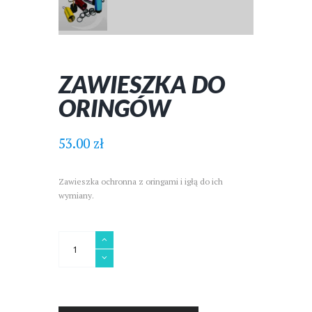
ZAWIESZKA DO
ORINGÓW
53.00
zł
Zawieszka ochronna z oringami i igłą do ich
wymiany.
ilość
Zawieszka
do
oringów