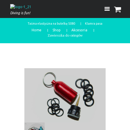
Diving is fun!
Taśma elastyczna na butelkę S080
Klamra pasa
Home
Shop
Akcesoria
Zawieszka do oringów